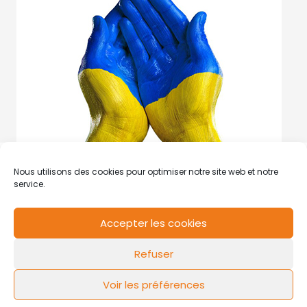
Nous utilisons des cookies pour optimiser notre site web et notre
service.
Accepter les cookies
RCS de Valenciennes N° SIRET
N°49178784200039
Refuser
Contact
Mentions légales
Politique de cookies
Design by
FLOW44
Voir les préférences