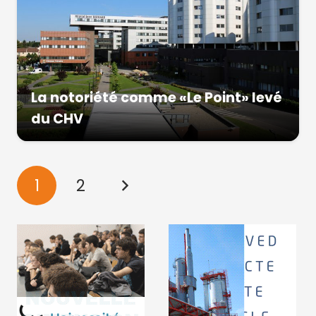
La notoriété comme «Le Point» levé
du CHV
1
2