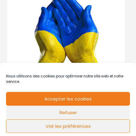
Nous utilisons des cookies pour optimiser notre site web et notre
service.
Accepter les cookies
RCS de Valenciennes N° SIRET
N°49178784200039
Refuser
Contact
Mentions légales
Politique de cookies
Design by
FLOW44
Voir les préférences