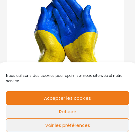
Nous utilisons des cookies pour optimiser notre site web et notre
service.
Accepter les cookies
RCS de Valenciennes N° SIRET
N°49178784200039
Refuser
Contact
Mentions légales
Politique de cookies
Design by
FLOW44
Voir les préférences