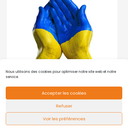
Nous utilisons des cookies pour optimiser notre site web et notre
service.
Accepter les cookies
RCS de Valenciennes N° SIRET
N°49178784200039
Refuser
Contact
Mentions légales
Politique de cookies
Design by
FLOW44
Voir les préférences