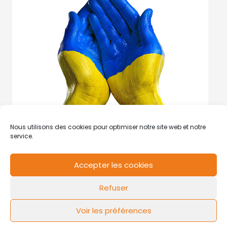
Nous utilisons des cookies pour optimiser notre site web et notre
service.
Accepter les cookies
RCS de Valenciennes N° SIRET
N°49178784200039
Refuser
Contact
Mentions légales
Politique de cookies
Design by
FLOW44
Voir les préférences