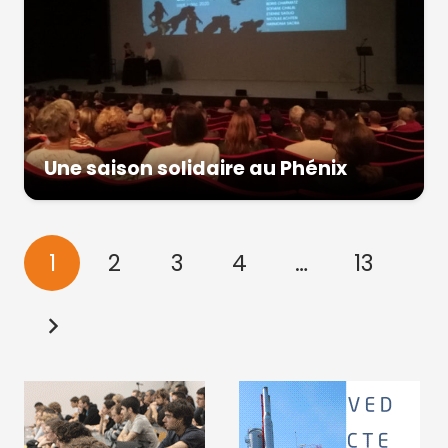
Une saison solidaire au Phénix
1
2
3
4
…
13