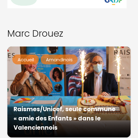
Marc Drouez
Accueil
Amandinois
Raismes/Unicef, seule commune
« amie des Enfants » dans le
Valenciennois