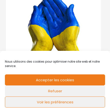
Nous utilisons des cookies pour optimiser notre site web et notre
service.
Accepter les cookies
RCS de Valenciennes N° SIRET
N°49178784200039
Refuser
Contact
Mentions légales
Politique de cookies
Design by
FLOW44
Voir les préférences