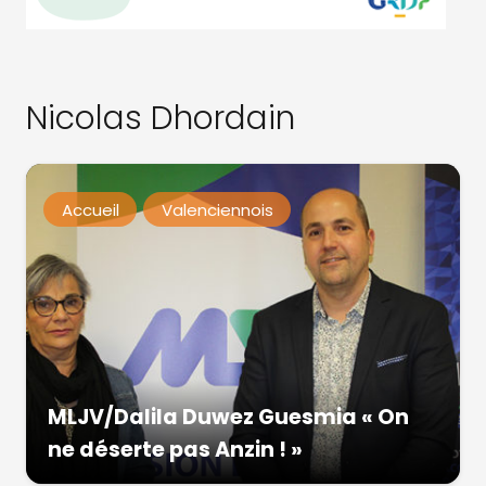
Nicolas Dhordain
Accueil
Valenciennois
MLJV/Dalila Duwez Guesmia « On
ne déserte pas Anzin ! »