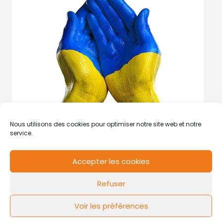
Nous utilisons des cookies pour optimiser notre site web et notre
service.
Accepter les cookies
RCS de Valenciennes N° SIRET
N°49178784200039
Refuser
Contact
Mentions légales
Politique de cookies
Design by
FLOW44
Voir les préférences