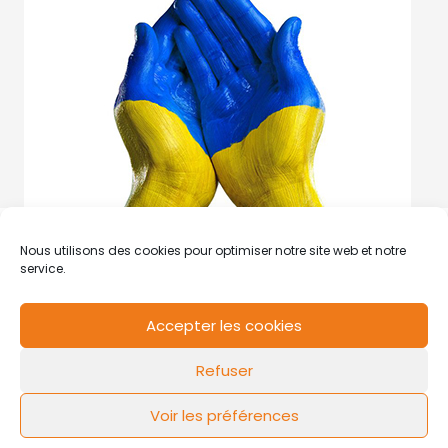
Nous utilisons des cookies pour optimiser notre site web et notre
service.
Accepter les cookies
RCS de Valenciennes N° SIRET
N°49178784200039
Refuser
Contact
Mentions légales
Politique de cookies
Design by
FLOW44
Voir les préférences