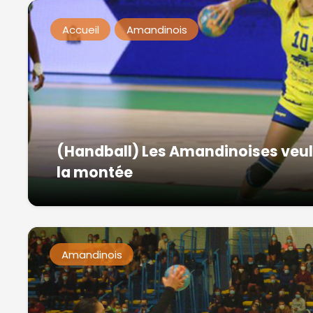
Accueil
Amandinois
(Handball) Les Amandinoises veule
la montée
Amandinois