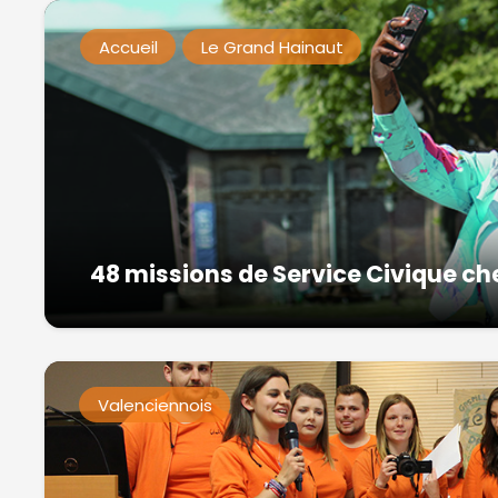
Accueil
Le Grand Hainaut
48 missions de Service Civique ch
Valenciennois