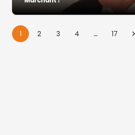
Marchant !
1
2
3
4
…
17