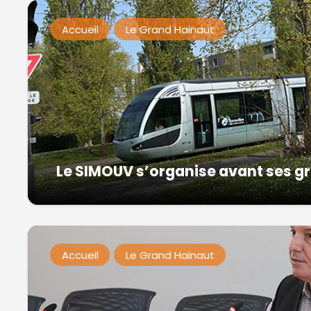
Accueil
Le Grand Hainaut
Le SIMOUV s’organise avant ses g
Accueil
Le Grand Hainaut