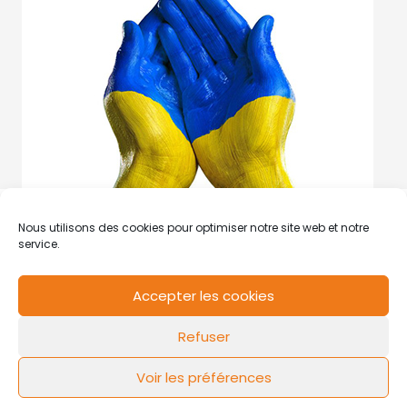
Nous utilisons des cookies pour optimiser notre site web et notre
service.
Accepter les cookies
RCS de Valenciennes N° SIRET
N°49178784200039
Refuser
Contact
Mentions légales
Politique de cookies
Design by
FLOW44
Voir les préférences