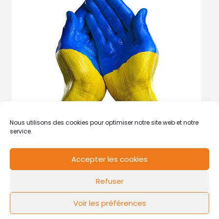
Nous utilisons des cookies pour optimiser notre site web et notre
service.
Accepter les cookies
RCS de Valenciennes N° SIRET
N°49178784200039
Refuser
Contact
Mentions légales
Politique de cookies
Design by
FLOW44
Voir les préférences