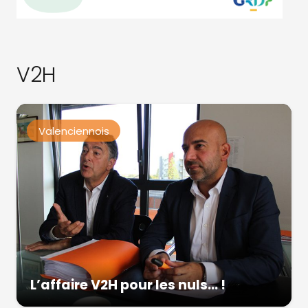
V2H
Valenciennois
L’affaire V2H pour les nuls… !