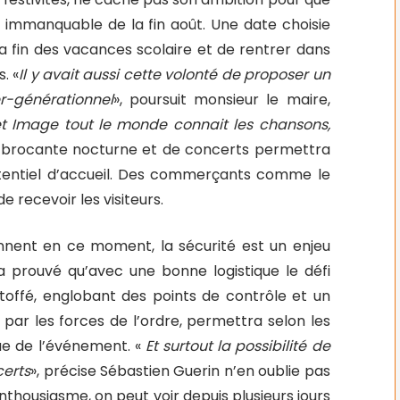
 immanquable de la fin août. Une date choisie
a fin des vacances scolaire et de rentrer dans
. «
Il y avait aussi cette volonté de proposer un
r-générationnel
», poursuit monsieur le maire,
et Image tout le monde connait les chansons,
ne brocante nocturne et de concerts permettra
tentiel d’accueil. Des commerçants comme le
e recevoir les visiteurs.
nnent en ce moment, la sécurité est un enjeu
a prouvé qu’avec une bonne logistique le défi
 étoffé, englobant des points de contrôle et un
par les forces de l’ordre, permettra selon les
ue de l’événement. «
Et surtout la possibilité de
certs
», précise Sébastien Guerin n’en oublie pas
 enthousiasme, on peut voir depuis plusieurs jours