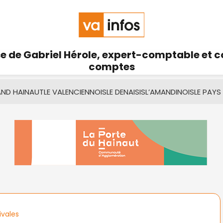
se de Gabriel Hérole, expert-comptable et 
comptes
AND HAINAUT
LE VALENCIENNOIS
LE DENAISIS
L’AMANDINOIS
LE PAYS
ivales