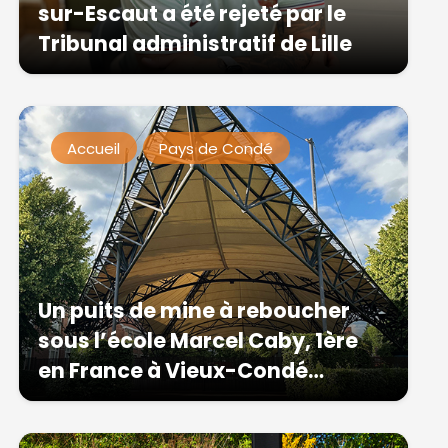
sur-Escaut a été rejeté par le
Tribunal administratif de Lille
Accueil
Pays de Condé
Un puits de mine à reboucher
sous l’école Marcel Caby, 1ère
en France à Vieux-Condé…