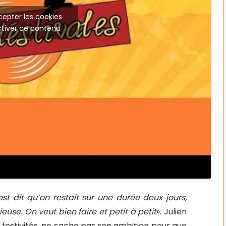
cepter les cookies
ctiver ce contenu
 dit qu’on restait sur une durée deux jours,
ieuse. On veut bien faire et petit à petit
». Julien
 festivités, ne cache pas son ambition pour que