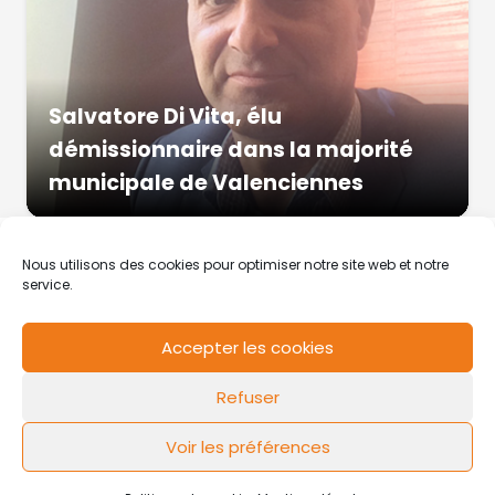
Salvatore Di Vita, élu
démissionnaire dans la majorité
municipale de Valenciennes
Nous utilisons des cookies pour optimiser notre site web et notre
service.
Accepter les cookies
RCS de Valenciennes N° SIRET
N°49178784200039
Refuser
Contact
Mentions légales
Politique de cookies
Design by
FLOW44
Voir les préférences