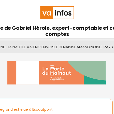
se de Gabriel Hérole, expert-comptable et 
comptes
AND HAINAUT
LE VALENCIENNOIS
LE DENAISIS
L’AMANDINOIS
LE PAYS
Legrand est élue à Escautpont