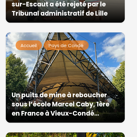
sur-Escaut a été rejeté par le
Tribunal administratif de Lille
Accueil
Pays de Condé
Un puits de mine à reboucher
sous l’école Marcel Caby, 1ère
en France à Vieux-Condé…