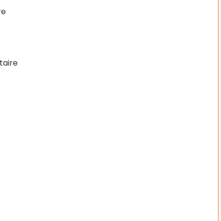
re
taire