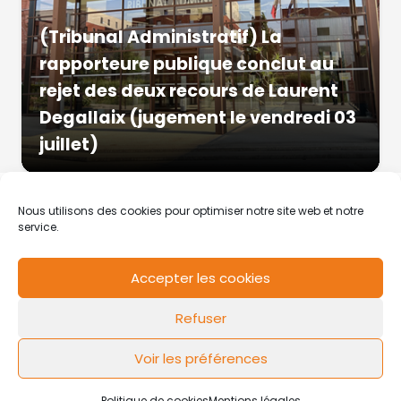
(Tribunal Administratif) La
rapporteure publique conclut au
rejet des deux recours de Laurent
Degallaix (jugement le vendredi 03
juillet)
Nous utilisons des cookies pour optimiser notre site web et notre
service.
Accepter les cookies
RCS de Valenciennes N° SIRET
N°49178784200039
Refuser
Contact
Mentions légales
Politique de cookies
Design by
FLOW44
Voir les préférences
Politique de cookies
Mentions légales