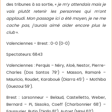
des tribunes à sa sortie, «
je m’y attendais mais je
vais plutôt retenir les personnes qui m’ont
applaudi. Mon passage ici a été moyen, je ne me
cache pas, j’aurais aimé aider encore plus le
club
».
Valenciennes – Brest : 0-0 (0-0)
Spectateurs: 6843
Valenciennes : Perquis – Néry, Aloé, Nestor, Pierre-
Charles (Dos Santos 79’) – Masson, Ramaré –
Mauricio, Roudet, Karaboué (Diarra 45’) – Mothiba
(Guezoui 59’).
Brest : Larsonneur – Belaud, Castelletto, Weber,
Bernard – Pi, Sissoko, Coeff (Charbonnier 68′) –
Faussurier, Butin (Diallo 81′), Autret (Mayi 63′).