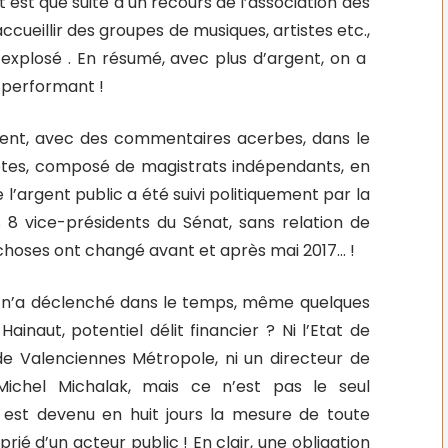
ort est que suite à un recours de l’association des
accueillir des groupes de musiques, artistes etc.,
 explosé . En résumé, avec plus d’argent, on a
s performant !
ement, avec des commentaires acerbes, dans le
tes, composé de magistrats indépendants, en
 l’argent public a été suivi politiquement par la
8 vice-présidents du Sénat, sans relation de
e choses ont changé avant et après mai 2017… !
e n’a déclenché dans le temps, même quelques
Hainaut, potentiel délit financier ? Ni l’Etat de
de Valenciennes Métropole, ni un directeur de
ichel Michalak, mais ce n’est pas le seul
 est devenu en huit jours la mesure de toute
é d’un acteur public ! En clair, une obligation