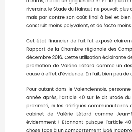
d’euros, c’était un gag lunaire !!!. ET le plus f
riverains, le Stade du Hainaut ne pouvait plus 
mais par contre son coût final à bel et bien
construit moins polyvalent, et de facto moin
Cet état financier de fait fut exposé clair
Rapport de la Chambre régionale des Comp
décembre 2016. Cette utilisation éclairante de
promotion de Valérie Létard comme un des 
cause à effet d’évidence. En fait, bien peu d
Pour autant dans le Valenciennois, personn
année après, l’article 40 sur le dit Stade du 
proximité, ni les délégués communautaires 
cabinet de Valérie Létard comme Jean-M
évidemment ! Etonnant puisque l’article 40
chose face à un comportement jugé inappropri