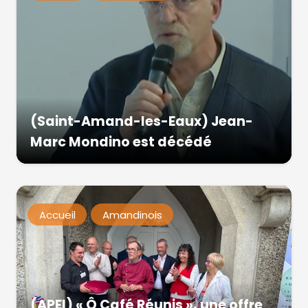
(Saint-Amand-les-Eaux) Jean-
Marc Mondino est décédé
Accueil
Amandinois
(APEI) « Ô Café Réunis », une offre