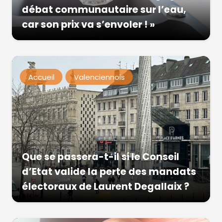
débat communautaire sur l’eau,
car son prix va s’envoler ! »
Accueil
Valenciennois
Que se passera-t-il si le Conseil
d’Etat valide la perte des mandats
électoraux de Laurent Degallaix ?