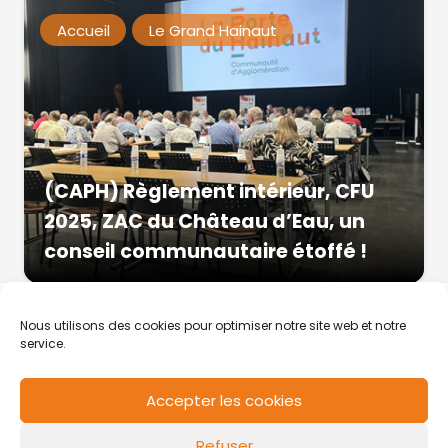
Accueil
Le Grand Hainaut
(CAPH) Règlement intérieur, CFU
2025, ZAC du Château d’Eau, un
conseil communautaire étoffé !
Nous utilisons des cookies pour optimiser notre site web et notre
service.
Accepter les cookies
RCS de Valenciennes N° SIRET
N°49178784200039
Refuser
Contact
Mentions légales
Politique de cookies
Design by