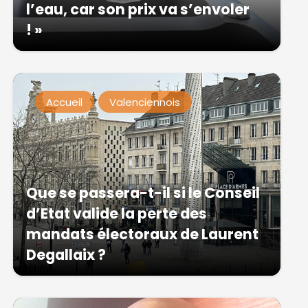
l’eau, car son prix va s’envoler
! »
Accueil
Valenciennois
Que se passera-t-il si le Conseil
d’Etat valide la perte des
mandats électoraux de Laurent
Degallaix ?