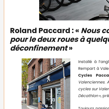
Roland Paccard : «
Nous co
pour le deux roues à quelq
déconfinement
»
Installé à l’an
Rempart à Valenc
Cycles Pacca
Valenciennes. A 
cycles sur Valen
Décathlon
», pr
Toujours passion