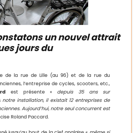
nstatons un nouvel attrait
ues jours du
gle de la rue de Lille (au 96) et de la rue du
iennes, l’entreprise de cycles, scooters, etc.,
rd
est présente «
depuis 35 ans sur
notre installation, il existait 12 entreprises de
ciennes. Aujourd’hui, notre seul concurrent est
écise Roland Paccard.
né jusqu’au bout de la clef anglaise «
même si