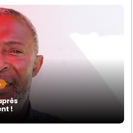
s
après
nt !