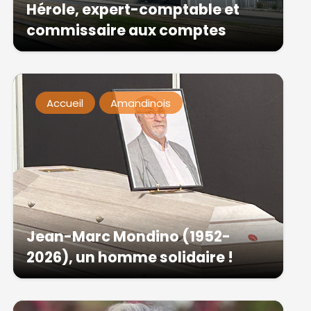
Hérole, expert-comptable et
commissaire aux comptes
Accueil
Amandinois
Jean-Marc Mondino (1952-
2026), un homme solidaire !