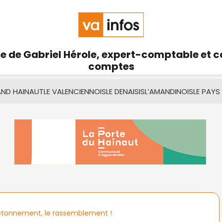
se de Gabriel Hérole, expert-comptable et 
comptes
AND HAINAUT
LE VALENCIENNOIS
LE DENAISIS
L’AMANDINOIS
LE PAYS
’étonnement, le rassemblement !