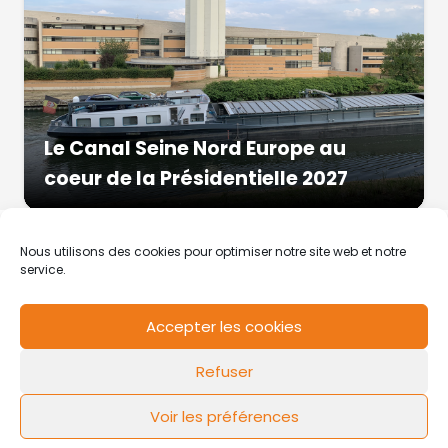
Le Canal Seine Nord Europe au
coeur de la Présidentielle 2027
Nous utilisons des cookies pour optimiser notre site web et notre
service.
Accepter les cookies
RCS de Valenciennes N° SIRET
N°49178784200039
Refuser
Contact
Mentions légales
Politique de cookies
Design by
FLOW44
Voir les préférences