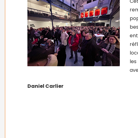
Ce
rem
pop
bes
en
ré
loc
les
ave
Daniel Carlier