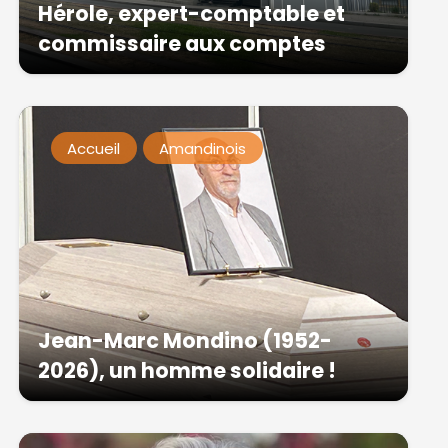
Hérole, expert-comptable et
commissaire aux comptes
Accueil
Amandinois
Jean-Marc Mondino (1952-
2026), un homme solidaire !