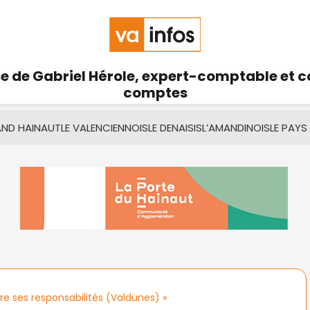
se de Gabriel Hérole, expert-comptable et 
comptes
AND HAINAUT
LE VALENCIENNOIS
LE DENAISIS
L’AMANDINOIS
LE PAYS
re ses responsabilités (Valdunes) »