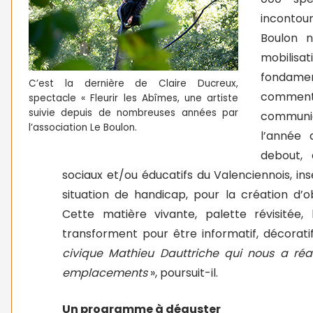
incontour
Boulon n
mobilis
fondamen
C’est la dernière de Claire Ducreux,
commen
spectacle « Fleurir les Abîmes, une artiste
suivie depuis de nombreuses années par
communic
l’association Le Boulon.
l’année 
debout,
sociaux et/ou éducatifs du Valenciennois, in
situation de handicap, pour la création d’
Cette matière vivante, palette révisitée,
transforment pour être informatif, décoratif,
civique Mathieu Dauttriche qui nous a réa
emplacements
», poursuit-il.
Un programme à déguster