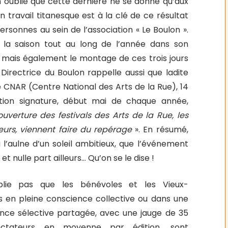
on oublie que cette dernière ne se donne qu’aux
n travail titanesque est à la clé de ce résultat
rsonnes au sein de l’association « Le Boulon ».
 la saison tout au long de l’année dans son
 mais également le montage de ces trois jours
Directrice du Boulon rappelle aussi que ladite
CNAR (Centre National des Arts de la Rue), 14
ation signature, début mai de chaque année,
uverture des festivals des Arts de la Rue, les
lleurs, viennent faire du repérage
». En résumé,
 l’aulne d’un soleil ambitieux, que l’événement
et nulle part ailleurs… Qu’on se le dise !
blie pas que les bénévoles et les Vieux-
 en pleine conscience collective ou dans une
ence sélective partagée, avec une jauge de 35
ctateurs en moyenne par édition, sont