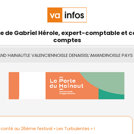
se de Gabriel Hérole, expert-comptable et 
comptes
AND HAINAUT
LE VALENCIENNOIS
LE DENAISIS
L’AMANDINOIS
LE PAYS
conté au 26ème festival « Les Turbulentes » !