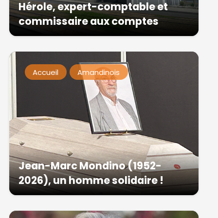
Hérole, expert-comptable et
commissaire aux comptes
Accueil
Amandinois
Jean-Marc Mondino (1952-
2026), un homme solidaire !