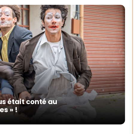
s était conté au
es » !