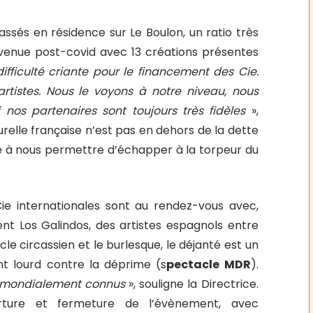
assés en résidence sur Le Boulon, un ratio très
revenue post-covid avec 13 créations présentes
fficulté criante pour le financement des Cie.
rtistes. Nous le voyons à notre niveau, nous
os partenaires sont toujours très fidèles
»,
relle française n’est pas en dehors de la dette
ule à nous permettre d’échapper à la torpeur du
Cie internationales sont au rendez-vous avec,
t Los Galindos, des artistes espagnols entre
cle circassien et le burlesque, le déjanté est un
nt lourd contre la déprime (s
pectacle MDR
).
t mondialement connus
», souligne la Directrice.
rture et fermeture de l’évènement, avec