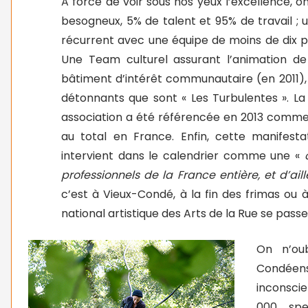
A force de voir sous nos yeux l’excellence, 
besogneux, 5% de talent et 95% de travail ; u
récurrent avec une équipe de moins de dix pe
Une Team culturel assurant l’animation de
bâtiment d’intérêt communautaire (en 2011),
détonnants que sont « Les Turbulentes ». La 
association a été référencée en 2013 comme 
au total en France. Enfin, cette manifest
intervient dans le calendrier comme une «
o
professionnels de la France entière, et d’ai
c’est à Vieux-Condé, à la fin des frimas ou à
national artistique des Arts de la Rue se passe 
On n’ou
Condéens
inconsci
000 spe