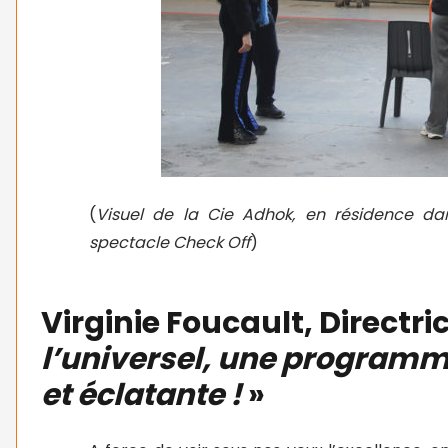
(
Visuel de la Cie Adhok, en résidence dan
spectacle Check Off
)
Virginie Foucault, Directri
l’universel, une programma
et éclatante !
»