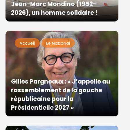
Jean-Marc Mondino (1952-
2026), un homme solidaire !
Accueil
Le National
Gilles Pargneaux : « J’appelle au
rassemblement de la gauche
républicaine pour la
Présidentielle 2027 »