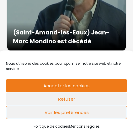
(Saint-Amand-les-Eaux) Jean-
Marc Mondino est décédé
Nous utilisons des cookies pour optimiser notre site web et notre
service.
Accepter les cookies
RCS de Valenciennes N° SIRET
N°49178784200039
Refuser
Contact
Mentions légales
Politique de cookies
Design by
FLOW44
Voir les préférences
Politique de cookies
Mentions légales