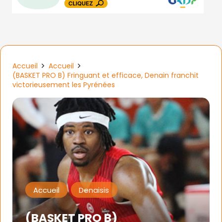
Accueil
Accueil
(BASKET PRO B) Fringuant et efficace, Denain franchit
victorieusement les Pyrénées
Accueil
Denaisis
(BASKET PRO B)