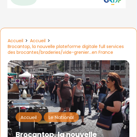
Accueil
Accueil
Brocantop, la nouvelle plateforme digitale full services
des brocantes/braderies/vide-grenier…en France
Accueil
Le National
Brocantop, la nouvelle