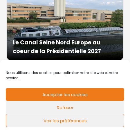
Le Canal Seine Nord Europe au
coeur de la Présidentielle 2027
Nous utilisons des cookies pour optimiser notre site web et notre
service.
Accepter les cookies
RCS de Valenciennes N° SIRET
N°49178784200039
Refuser
Contact
Mentions légales
Politique de cookies
Design by
FLOW44
Voir les préférences