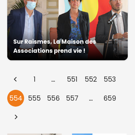
Sur Raismes, La Maison des
Associations prend vie !
1
…
551
552
553
554
555
556
557
…
659