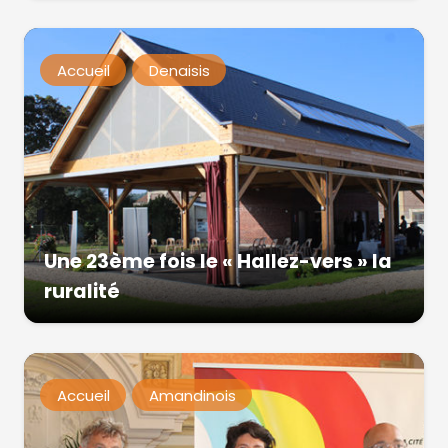
Accueil
Denaisis
Une 23ème fois le « Hallez-vers » la
ruralité
Accueil
Amandinois