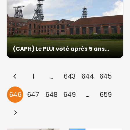
(CAPH) Le PLUI voté après 5 ans…
1
…
643
644
645
646
647
648
649
…
659