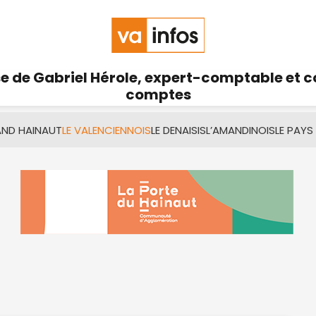
se de Gabriel Hérole, expert-comptable et 
comptes
AND HAINAUT
LE VALENCIENNOIS
LE DENAISIS
L’AMANDINOIS
LE PAYS