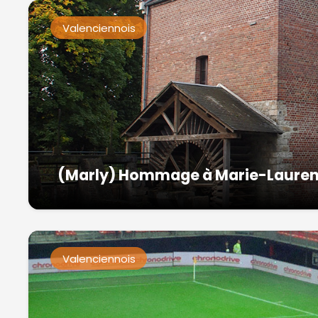
Valenciennois
(Marly) Hommage à Marie-Laure
Valenciennois