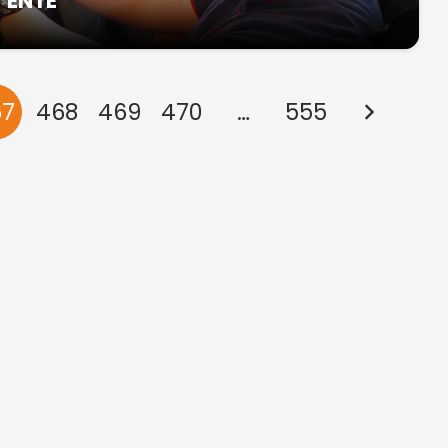
l’ENTE
67
468
469
470
…
555