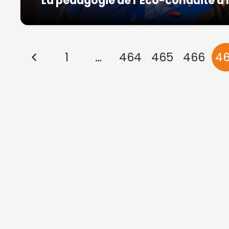
La pédagogie de l’Eco-conduite à 
1
…
464
465
466
4