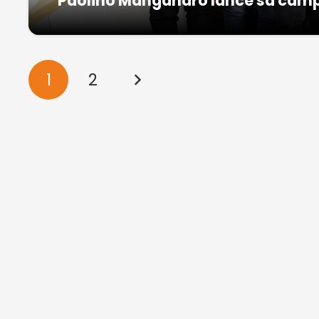
Paolino Manganaro lance sa cam
1
2