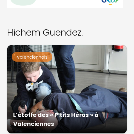
Hichem Guendez.
Valenciennois
L’étoffe des « P’tits Héros » à
Valenciennes