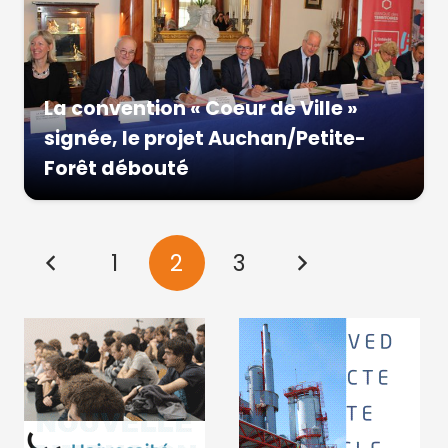
La convention « Coeur de Ville »
signée, le projet Auchan/Petite-
Forêt débouté
1
2
3