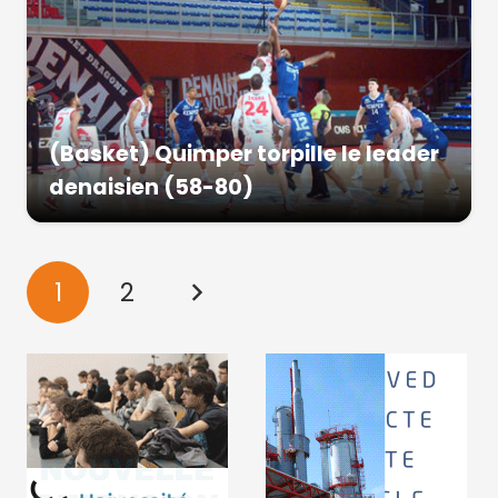
(Basket) Quimper torpille le leader
denaisien (58-80)
1
2