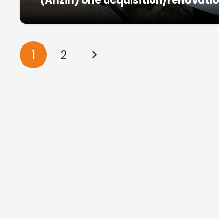
(Anzin) Une acquisition/rénovat
1
2