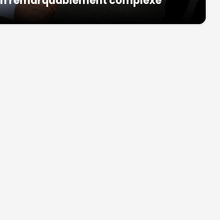
ion remarquablement complexe