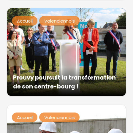
Accueil
Valenciennois
Prouvy poursuit la transformation
de son centre-bourg !
Accueil
Valenciennois