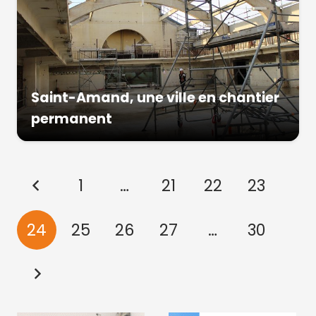
Saint-Amand, une ville en chantier
permanent
1
…
21
22
23
24
25
26
27
…
30