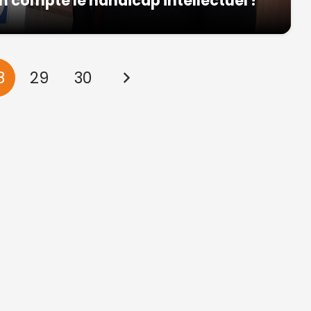
 compte le handicap intellectuel !
8
29
30