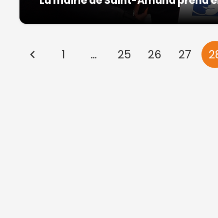
La mairie de Saint-Amand prend en
1
…
25
26
27
2