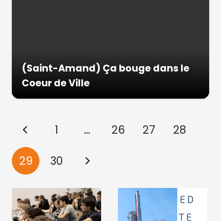
(Saint-Amand) Ça bouge dans le
Coeur de Ville
1
…
26
27
28
29
30