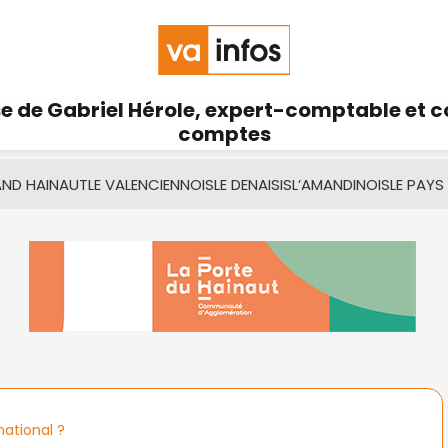
se de Gabriel Hérole, expert-comptable et 
comptes
AND HAINAUT
LE VALENCIENNOIS
LE DENAISIS
L’AMANDINOIS
LE PAYS
ational ?