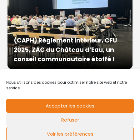
(CAPH) Règlement intérieur, CFU
2025, ZAC du Château d’Eau, un
conseil communautaire étoffé !
Nous utilisons des cookies pour optimiser notre site web et notre
service.
Accepter les cookies
RCS de Valenciennes N° SIRET
N°49178784200039
Refuser
Contact
Mentions légales
Politique de cookies
Design by
FLOW44
Voir les préférences