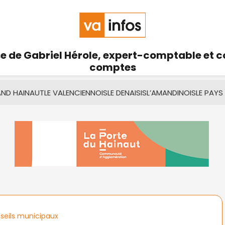
se de Gabriel Hérole, expert-comptable et 
comptes
AND HAINAUT
LE VALENCIENNOIS
LE DENAISIS
L’AMANDINOIS
LE PAYS
nseils municipaux