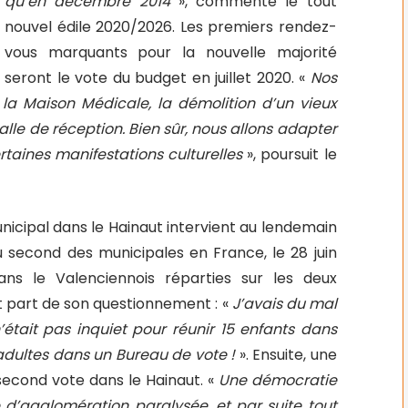
qu’en décembre 2014
», commente le tout
nouvel édile 2020/2026. Les premiers rendez-
vous marquants pour la nouvelle majorité
seront le vote du budget en juillet 2020. «
Nos
e la Maison Médicale, la démolition d’un vieux
alle de réception. Bien sûr, nous allons adapter
rtaines manifestations culturelles
», poursuit le
municipal dans le Hainaut intervient au lendemain
 second des municipales en France, le 28 juin
s le Valenciennois réparties sur les deux
 part de son questionnement : «
J’avais du mal
tait pas inquiet pour réunir 15 enfants dans
 adultes dans un Bureau de vote !
». Ensuite, une
second vote dans le Hainaut. «
Une démocratie
’agglomération paralysée, et par suite tout