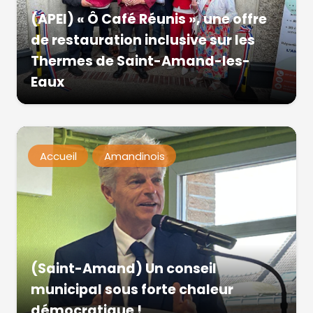
(APEI) « Ô Café Réunis », une offre
de restauration inclusive sur les
Thermes de Saint-Amand-les-
Eaux
Accueil
Amandinois
(Saint-Amand) Un conseil
municipal sous forte chaleur
démocratique !